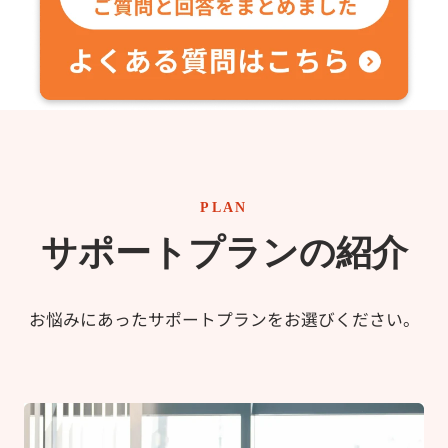
ト 2022年12月のサービス開始以来、主に以下の業務を
依頼しています。 請求書振込表の作成 売掛金・入金の
管理 仕訳入力業務 ■利用して感じた変化：業務の効率化
と「心の安心感」 実際にサービスを利用してみて、経
理業務が驚くほどスムーズに進むようになりました。実
務面だけでなく、精神面でも大きな変化を感じていま
す。 【1】親身で丁寧なコミュニケーション 業務の中で
不明点が出て質問をする機会が多いのですが、その度に
PLAN
私たちの身になって、親身かつ丁寧に教えてくださいま
す。お互いに確認し合い、時にはプライベートな話題も
サポートプランの紹介
交えながら、非常に楽しく、円滑に業務が進んでいま
す。 【2】専門家が「隣にいる」という心強さ 仕訳入力
などの実務面はもちろんですが、中央会計社様がバック
お悩みにあったサポートプランをお選びください。
アップしてくださることで、**「安心して落ち着いた気
持ちで仕事に向き合える」**ようになりました。この
「心の支え」は非常に大きく、感謝しています。 ■同じ
悩みを持つ経営者・担当者の方へのメッセージ...