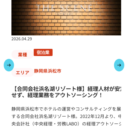
2
2026.04.29
宿泊業
業種
静岡県浜松市
エリア
【合同会社浜名湖リゾート様】経理人材が安定
せず、経理業務をアウトソーシング！
静岡県浜松市でホテルの運営やコンサルティングを展開
する合同会社浜名湖リゾート様。2022年12月より、中
央会計社（中央経理・労務LABO）の経理アウトソーシ