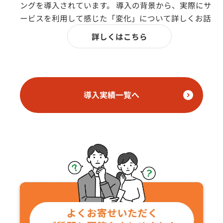
ングを導入されています。 導入の背景から、実際にサ
ービスを利用して感じた「変化」について詳しくお話を
伺いました。 ■会社概要：合同会社浜名湖リゾート 様
詳しくはこちら
所在地： 静岡県浜松市浜名区三ケ日町都筑597-4 事業内
容： ホテルの運営・コンサルティング・運営支援 開
業： 2020年 従業員数： 30名 公式HP：
https://hotelthescene.com/hamanako/ ■導入のきっか
導入実績一覧へ
け：人材の「属人化・不安定さ」を解消するために 以
前は社内での経理担当者が定着せず、人材が安定しない
ことが大きな悩みでした。そこで、属人化を防ぎ、安定
したバックオフィス体制を構築するためにアウトソーシ
ングの検討を始めました。 数ある中から、弊社を選ん
だ「決め手」 問い合わせをした際、他の企業様よりも
圧倒的に迅速な対応をいただけたことが印象的でした。
私たちの相談や要望に対して、どこよりも真摯に向き合
っていただけたことが最終的な決め手となりました。 ■
現在の依頼業務：経理実務のコア部分をトータルサポー