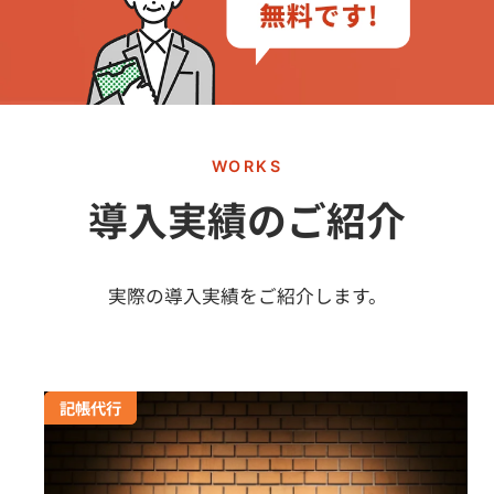
WORKS
導入実績のご紹介
実際の導入実績をご紹介します。
【合同会社浜名湖リゾート様】経理人材が安定せず、経理業務
給与計算
記帳代行
をアウトソーシング！