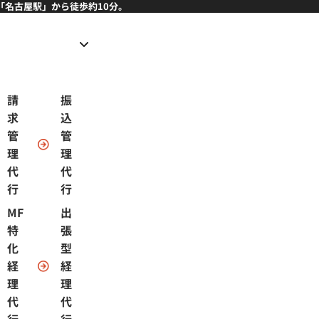
「名古屋駅」から徒歩約10分。
請
振
求
込
管
管
理
理
代
代
行
行
MF
出
特
張
化
型
経
経
理
理
代
代