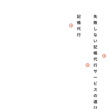
記
失
帳
敗
代
し
行
な
い
記
帳
代
行
サ
ー
ビ
ス
の
選
び