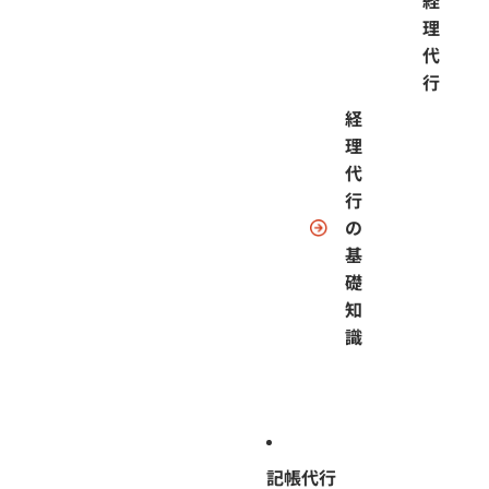
経
理
代
行
経
理
代
行
の
基
礎
知
識
記帳代行