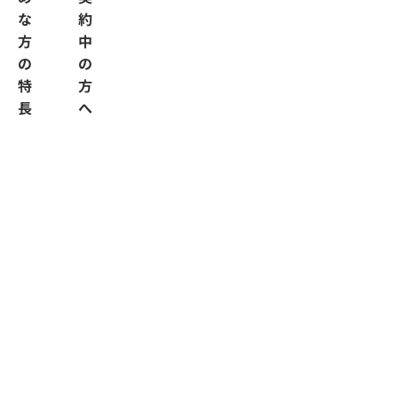
な
約
方
中
の
の
特
方
長
へ