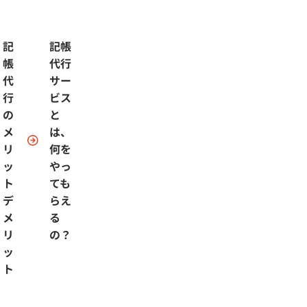
記
記帳
帳
代行
代
サー
行
ビス
の
と
メ
は、
リ
何を
ッ
やっ
ト
ても
デ
らえ
メ
る
リ
の？
ッ
ト