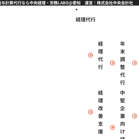
与計算代行なら中央経理・労務LABO@愛知 運営：株式会社中央会計社 
経理代行
経
年
理
末
代
調
行
整
代
行
経
中
理
堅
改
企
善
業
支
向
援
け