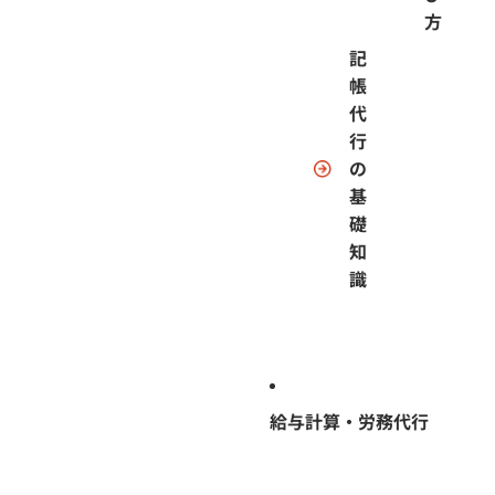
方
記
帳
代
行
の
基
礎
知
識
給与計算・労務代行