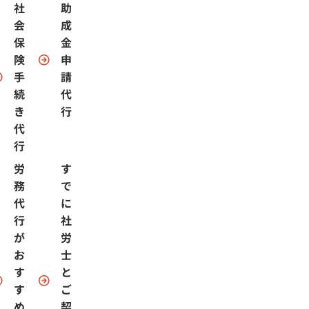
社
助
会
成
保
金
険
申
手
請
続
代
き
行
代
行
労
す
務
で
代
に
行
社
が
労
お
士
す
と
す
ご
め
契