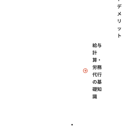
デ
メ
リ
ッ
ト
給与
計
算・
労務
代行
の基
礎知
識