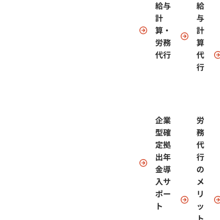
給与
給
計
与
算・
計
労務
算
代行
代
行
企業
労
型確
務
定拠
代
出年
行
金導
の
入サ
メ
ポー
リ
ト
ッ
ト