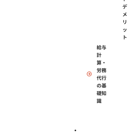
デ
メ
リ
ッ
ト
給与
計
算・
労務
代行
の基
礎知
識