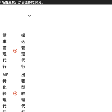
「名古屋駅」から徒歩約10分。
請
振
求
込
管
管
理
理
代
代
行
行
MF
出
特
張
化
型
経
経
理
理
代
代