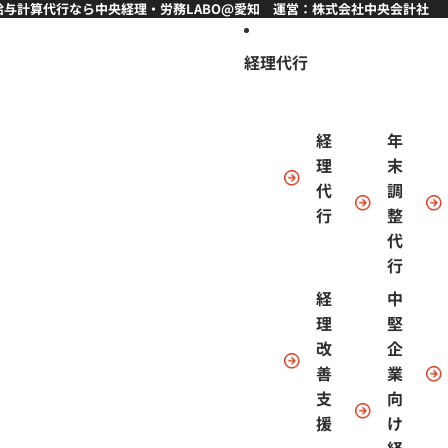
与計算代行なら中央経理・労務LABO@愛知 運営：株式会社中央会計社 
経理代行
経
年
理
末
代
調
行
整
代
行
経
中
理
堅
改
企
善
業
支
向
援
け