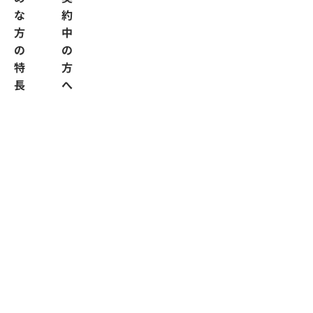
な
約
方
中
の
の
特
方
長
へ