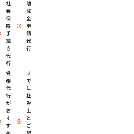
社
助
会
成
保
金
険
申
手
請
続
代
き
行
代
行
労
す
務
で
代
に
行
社
が
労
お
士
す
と
す
ご
め
契