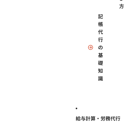
方
記
帳
代
行
の
基
礎
知
識
給与計算・労務代行