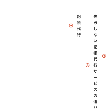
記
失
帳
敗
代
し
行
な
い
記
帳
代
行
サ
ー
ビ
ス
の
選
び