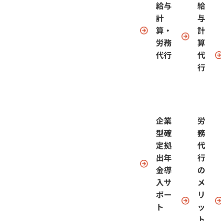
給与
給
計
与
算・
計
労務
算
代行
代
行
企業
労
型確
務
定拠
代
出年
行
金導
の
入サ
メ
ポー
リ
ト
ッ
ト