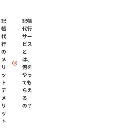
記
記帳
帳
代行
代
サー
行
ビス
の
と
メ
は、
リ
何を
ッ
やっ
ト
ても
デ
らえ
メ
る
リ
の？
ッ
ト