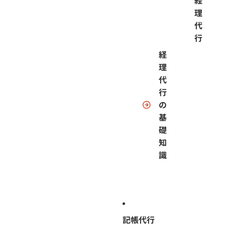
経
理
代
行
経
理
代
行
の
基
礎
知
識
記帳代行