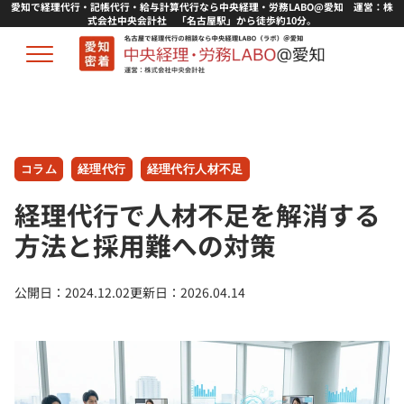
愛知で経理代行・記帳代行・給与計算代行なら中央経理・労務LABO@愛知 運営：株
式会社中央会計社 「名古屋駅」から徒歩約10分。
コラム
経理代行
経理代行人材不足
経理代行で人材不足を解消する
方法と採用難への対策
公開日：
2024.12.02
更新日：
2026.04.14